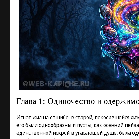
Глава 1: Одиночество и одержим
Игнат жил на отшибе, в старой, покосившейся хи
его были однообразны и пусты, как осенний пейз
единственной искрой в угасающей душе, была од