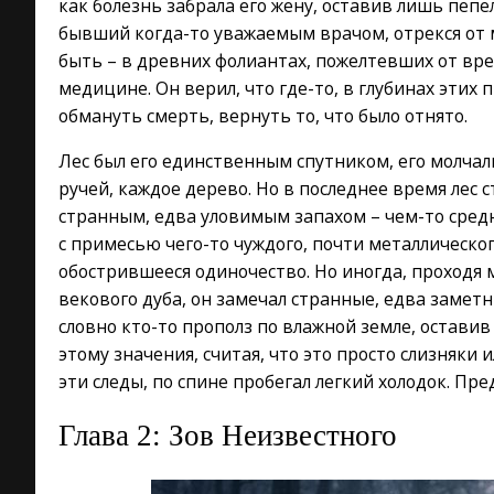
как болезнь забрала его жену, оставив лишь пепе
бывший когда-то уважаемым врачом, отрекся от ми
быть – в древних фолиантах, пожелтевших от вр
медицине. Он верил, что где-то, в глубинах этих
обмануть смерть, вернуть то, что было отнято.
Лес был его единственным спутником, его молча
ручей, каждое дерево. Но в последнее время лес 
странным, едва уловимым запахом – чем-то сре
с примесью чего-то чуждого, почти металлическог
обострившееся одиночество. Но иногда, проходя 
векового дуба, он замечал странные, едва замет
словно кто-то прополз по влажной земле, оставив 
этому значения, считая, что это просто слизняки и
эти следы, по спине пробегал легкий холодок. Пре
Глава 2: Зов Неизвестного