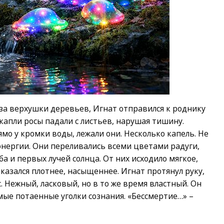
 за верхушки деревьев, Игнат отправился к роднику
капли росы падали с листьев, нарушая тишину.
ямо у кромки воды, лежали они. Несколько капель. Не
 энергии. Они переливались всеми цветами радуги,
ба и первых лучей солнца. От них исходило мягкое,
казался плотнее, насыщеннее. Игнат протянул руку,
с. Нежный, ласковый, но в то же время властный. Он
самые потаенные уголки сознания. «Бессмертие…» –