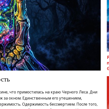
ость
жине, что примостилась на краю Черного Леса. Дни
аж за окном. Единственным его утешением,
ержимость. Одержимость бессмертием. После того,