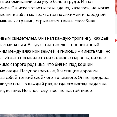
л воспоминаний и жгучую боль в груди, Игнат,
ра. Он искал ответы там, где их, казалось, не могло
емени, в забытых трактатах по алхимии и народной
 пыльных страниц, скрывается тайна, способная
ливым свидетелем. Он знал каждую тропинку, каждый
стал меняться. Воздух стал тяжелее, пропитанный
дним между влажной землей и гниющими листьями, но
о. Игнат списывал это на осеннюю сырость, на свое
мимо старого родника, что бил из-под корней
ные следы. Полупрозрачные, блестящие дорожки,
за собой тонкий слой чего-то вязкого. Он не придавал
ли улитки. Но каждый раз, когда его взгляд падал на
дчувствие. Неясное, смутное, но настойчивое.