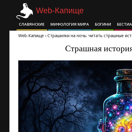
Skip
Web-Капище
to
content
СЛАВЯНСКИЕ
МИФОЛОГИЯ МИРА
БОГИНИ
БЕСТИ
Primary
Navigation
Web-Капище
›
Страшилки на ночь: читать страшные ист
Menu
Страшная история