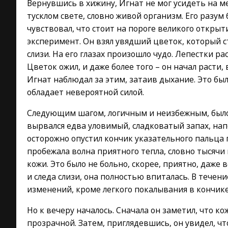
Вернувшись в хижину, Игнат не мог усидеть на мес
тусклом свете, словно живой организм. Его разу
чувствовал, что стоит на пороге великого откры
эксперимент. Он взял увядший цветок, который ст
слизи. На его глазах произошло чудо. Лепестки ра
Цветок ожил, и даже более того – он начал расти,
Игнат наблюдал за этим, затаив дыхание. Это был
обладает невероятной силой.
Следующим шагом, логичным и неизбежным, было 
вырвался едва уловимый, сладковатый запах, на
осторожно опустил кончик указательного пальца 
пробежала волна приятного тепла, словно тысячи
кожи. Это было не больно, скорее, приятно, даже
и следа слизи, она полностью впиталась. В течен
изменений, кроме легкого покалывания в кончике 
Но к вечеру началось. Сначала он заметил, что к
прозрачной. Затем, приглядевшись, он увидел, ч