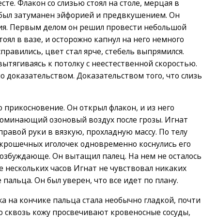
те. Флакон со слизью стоял на столе, мерцая в
м был затуманен эйфорией и предвкушением. Он
тия. Первым делом он решил провести небольшой
оял в вазе, и осторожно капнул на него немного
справились, цвет стал ярче, стебель выпрямился.
 вытягиваясь к потолку с неестественной скоростью.
о доказательством. Доказательством того, что слизь
прикосновение. Он открыл флакон, и из него
поминающий озоновый воздух после грозы. Игнат
правой руки в вязкую, прохладную массу. По телу
 крошечных иголочек одновременно коснулись его
 возбуждающе. Он вытащил палец. На нем не осталось
ие нескольких часов Игнат не чувствовал никаких
пальца. Он был уверен, что все идет по плану.
ожа на кончике пальца стала необычно гладкой, почти
то сквозь кожу просвечивают кровеносные сосуды,