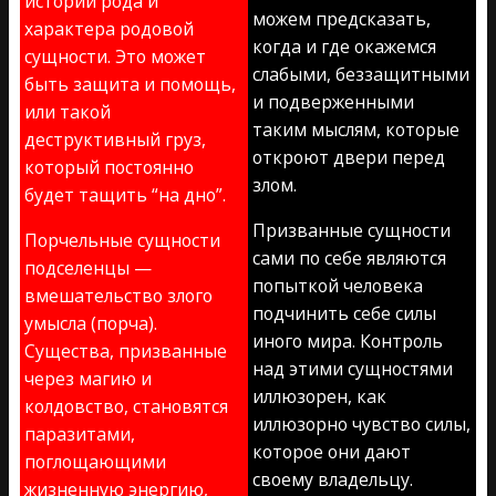
истории рода и
можем предсказать,
характера родовой
когда и где окажемся
сущности. Это может
слабыми, беззащитными
быть защита и помощь,
и подверженными
или такой
таким мыслям, которые
деструктивный груз,
откроют двери перед
который постоянно
злом.
будет тащить “на дно”.
Призванные сущности
Порчельные сущности
сами по себе являются
подселенцы —
попыткой человека
вмешательство злого
подчинить себе силы
умысла (порча).
иного мира. Контроль
Существа, призванные
над этими сущностями
через магию и
иллюзорен, как
колдовство, становятся
иллюзорно чувство силы,
паразитами,
которое они дают
поглощающими
своему владельцу.
жизненную энергию,