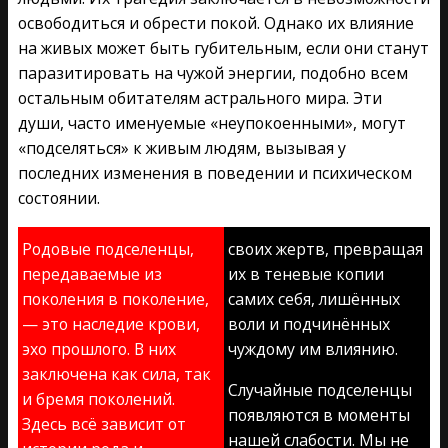
освободиться и обрести покой. Однако их влияние
на живых может быть губительным, если они станут
паразитировать на чужой энергии, подобно всем
остальным обитателям астрального мира. Эти
души, часто именуемые «неупокоенными», могут
«подселяться» к живым людям, вызывая у
последних изменения в поведении и психическом
состоянии.
Родовые подселенцы,
своих жертв, превращая
передаваемые из
их в теневые копии
поколения в поколение,
самих себя, лишённых
— это наследие крови,
воли и подчинённых
эхо прошлого. В них
чуждому им влиянию.
заключена как сила, так
Случайные подселенцы
и бремя поколений.
появляются в моменты
Здесь всё зависит от
нашей слабости. Мы не