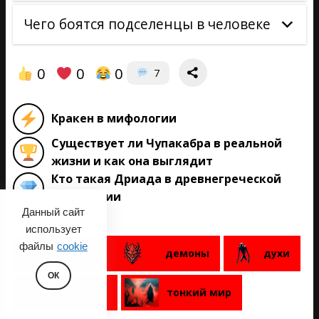
Чего боятся подселенцы в человеке
0
0
0
7
Кракен в мифологии
Существует ли Чупакабра в реальной
жизни и как она выглядит
Кто такая Дриада в древнегреческой
мифологии
Данный сайт
использует
файлы
cookie
бесы
демоны
духи
ОК
сущности
тонкий мир