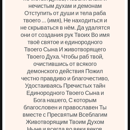
нечистым духам и демонам
Отступить от души и тела раба
твоего … (имя), Не находиться и
не скрываться в нём. Да удалятся
они от создания рук Твоих Во имя
твоё святое и единородного
Твоего Сына И животворящего
Твоего Духа. Чтобы раб твой,
очистившись от всякого
демонского действия Пожил
честно правдиво и благочестиво,
Удостаиваясь Пречистых тайн
Единородного Твоего Сына и
Бога нашего, С которым
благословен и православен Ты
вместе с Пресвятым Всеблагим
Животворящим Твоим Духом
Ныне и всегда во веки веков.