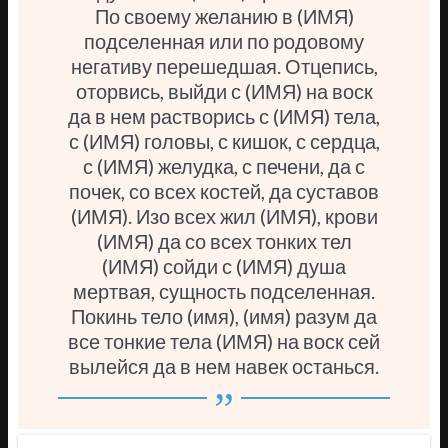
По своему желанию в (ИМЯ)
подселенная или по родовому
негативу перешедшая. Отцепись,
оторвись, выйди с (ИМЯ) на воск
да в нем растворись с (ИМЯ) тела,
с (ИМЯ) головы, с кишок, с сердца,
с (ИМЯ) желудка, с печени, да с
почек, со всех костей, да суставов
(ИМЯ). Изо всех жил (ИМЯ), крови
(ИМЯ) да со всех тонких тел
(ИМЯ) сойди с (ИМЯ) душа
мертвая, сущность подселенная.
Покинь тело (имя), (имя) разум да
все тонкие тела (ИМЯ) на воск сей
вылейся да в нем навек останься.