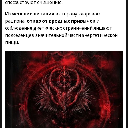
способствуют очищению.
Изменение питания
в сторону здорового
рациона,
отказ от вредных привычек
и
соблюдение диетических ограничений лишают
подселенцев значительной части энергетической
пищи.