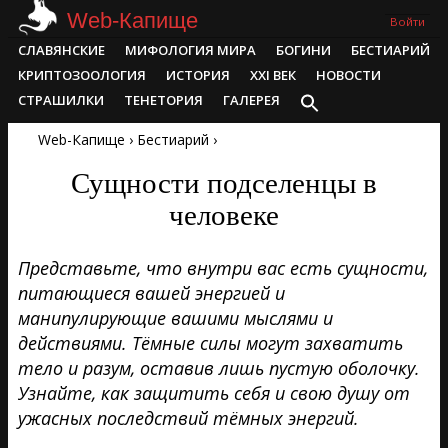
Skip
Web-Капище
Войти
to
Primary
СЛАВЯНСКИЕ
МИФОЛОГИЯ МИРА
БОГИНИ
БЕСТИАРИЙ
content
Navigation
КРИПТОЗООЛОГИЯ
ИСТОРИЯ
XXI ВЕК
НОВОСТИ
Menu
СТРАШИЛКИ
ТЕНЕТОРИЯ
ГАЛЕРЕЯ
Web-Капище
›
Бестиарий
›
Сущности подселенцы в
человеке
Представьте, что внутри вас есть сущности,
питающиеся вашей энергией и
манипулирующие вашими мыслями и
действиями. Тёмные силы могут захватить
тело и разум, оставив лишь пустую оболочку.
Узнайте, как защитить себя и свою душу от
ужасных последствий тёмных энергий.