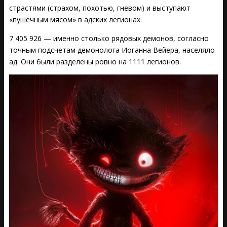
страстями (страхом, похотью, гневом) и выступают
«пушечным мясом» в адских легионах.
7 405 926 — именно столько рядовых демонов, согласно
точным подсчетам демонолога Иоганна Вейера, населяло
ад. Они были разделены ровно на 1111 легионов.