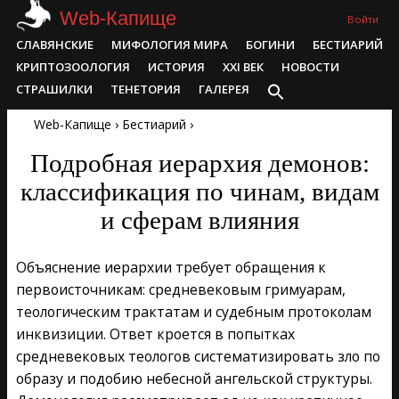
Skip
Web-Капище
Войти
to
Primary
СЛАВЯНСКИЕ
МИФОЛОГИЯ МИРА
БОГИНИ
БЕСТИАРИЙ
content
Navigation
КРИПТОЗООЛОГИЯ
ИСТОРИЯ
XXI ВЕК
НОВОСТИ
Menu
СТРАШИЛКИ
ТЕНЕТОРИЯ
ГАЛЕРЕЯ
Web-Капище
›
Бестиарий
›
Подробная иерархия демонов:
классификация по чинам, видам
и сферам влияния
Объяснение иерархии требует обращения к
первоисточникам: средневековым гримуарам,
теологическим трактатам и судебным протоколам
инквизиции. Ответ кроется в попытках
средневековых теологов систематизировать зло по
образу и подобию небесной ангельской структуры.