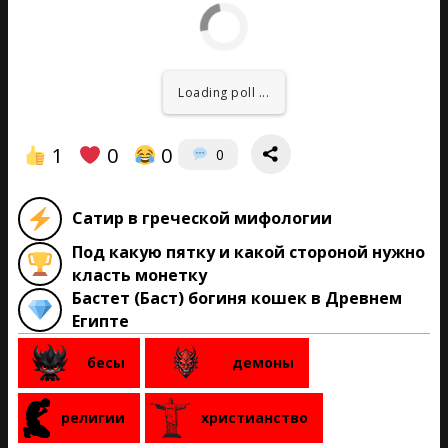
Loading poll ...
1
0
0
0
Сатир в греческой мифологии
Под какую пятку и какой стороной нужно
класть монетку
Бастет (Баст) богиня кошек в Древнем
Египте
бесы
демоны
религии
христианство