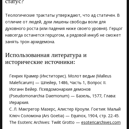
статус?
Теологические трактаты утверждают, что ад статичен. В
отличие от людей, духи лишены свободы воли для
духовного роста (или падения ниже своего уровня). Герцог
навсегда останется герцогом, а рядовой инкуб не сможет
занять трон архидемона.
Использованная литература и
исторические источники:
Генрих Крамер (Инститорис)
.
Молот ведьм (Malleus
Maleficarum)
—
Шпейер
,
1486
, Часть 1, Вопрос II.
Иоганн Вейер
.
Псевдомонархия демонов
(Pseudomonarchia Daemonum)
—
Базель
,
1577
, Глава:
Иерархия.
С. Л. Макгрегор Мазерс, Алистер Кроули
.
Гоетия: Малый
Ключ Соломона (Ars Goetia)
—
Equinox
,
1904
, стр. 22-45.
The Esoteric Archives: Twilit Grotto
—
esotericarchives.com