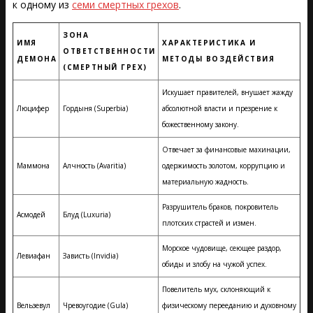
к одному из
семи смертных грехов
.
ЗОНА
ИМЯ
ХАРАКТЕРИСТИКА И
ОТВЕТСТВЕННОСТИ
ДЕМОНА
МЕТОДЫ ВОЗДЕЙСТВИЯ
(СМЕРТНЫЙ ГРЕХ)
Искушает правителей, внушает жажду
Люцифер
Гордыня (Superbia)
абсолютной власти и презрение к
божественному закону.
Отвечает за финансовые махинации,
Маммона
Алчность (Avaritia)
одержимость золотом, коррупцию и
материальную жадность.
Разрушитель браков, покровитель
Асмодей
Блуд (Luxuria)
плотских страстей и измен.
Морское чудовище, сеющее раздор,
Левиафан
Зависть (Invidia)
обиды и злобу на чужой успех.
Повелитель мух, склоняющий к
Вельзевул
Чревоугодие (Gula)
физическому перееданию и духовному