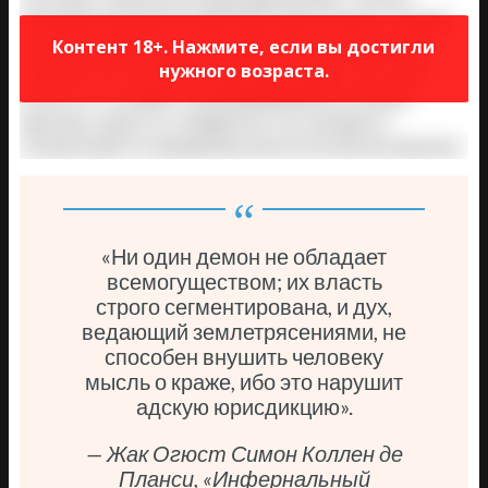
описывали механику их действий: демон низшего порядка
Контент 18+. Нажмите, если вы достигли
сначала принимал форму Суккуба (женской сущности),
нужного возраста.
чтобы во сне соблазнить мужчину и украсть его семя.
Затем этот же демон трансформировался в Инкуба
(мужскую сущность), внедрялся в сон женщины и
оплодотворял её украденным биологическим материалом.
«Ни один демон не обладает
всемогуществом; их власть
строго сегментирована, и дух,
ведающий землетрясениями, не
способен внушить человеку
мысль о краже, ибо это нарушит
адскую юрисдикцию».
— Жак Огюст Симон Коллен де
Планси, «Инфернальный