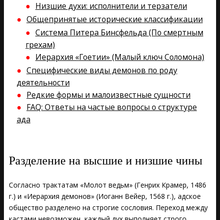
Низшие духи: исполнители и терзатели
Общепринятые исторические классификации
Система Питера Бинсфельда (По смертным
грехам)
Иерархия «Гоетии» (Малый ключ Соломона)
Специфические виды демонов по роду
деятельности
Редкие формы и малоизвестные сущности
FAQ: Ответы на частые вопросы о структуре
ада
Разделение на высшие и низшие чины
Согласно трактатам «Молот ведьм» (Генрих Крамер, 1486
г.) и «Иерархия демонов» (Иоганн Вейер, 1568 г.), адское
общество разделено на строгие сословия. Переход между
кастами невозможен, каждый дух выполняет строго