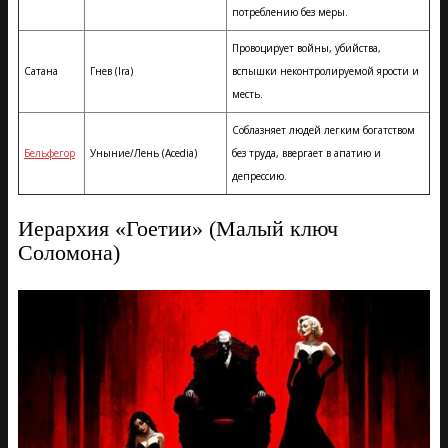
потреблению без меры.
Провоцирует войны, убийства,
Сатана
Гнев (Ira)
вспышки неконтролируемой ярости и
месть.
Соблазняет людей легким богатством
Бельфегор
Уныние/Лень (Acedia)
без труда, ввергает в апатию и
депрессию.
Иерархия «Гоетии» (Малый ключ
Соломона)