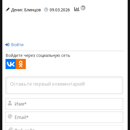
Денис Блинцов
09.03.2026
2026-
03-
09
Войти
Войдите через социальную сеть
Им
Ema
Веб