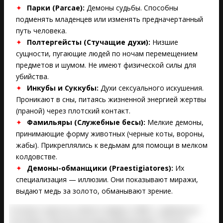
Парки (Parcae):
Демоны судьбы. Способны
подменять младенцев или изменять предначертанный
путь человека.
Полтергейсты (Стучащие духи):
Низшие
сущности, пугающие людей по ночам перемещением
предметов и шумом. Не имеют физической силы для
убийства.
Инкубы и Суккубы:
Духи сексуального искушения.
Проникают в сны, питаясь жизненной энергией жертвы
(праной) через плотский контакт.
Фамильяры (Служебные бесы):
Мелкие демоны,
принимающие форму животных (черные коты, вороны,
жабы). Прикреплялись к ведьмам для помощи в мелком
колдовстве.
Демоны-обманщики (Praestigiatores):
Их
специализация — иллюзии. Они показывают миражи,
выдают медь за золото, обманывают зрение.
Согласно трактату «Молот ведьм» (1486 г.), демоны не
способны к биологическому размножению. Теологи