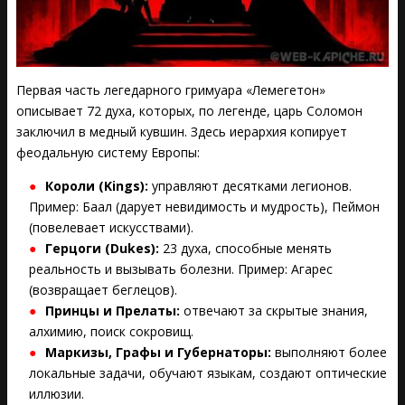
Первая часть легедарного гримуара «Лемегетон»
описывает 72 духа, которых, по легенде, царь Соломон
заключил в медный кувшин. Здесь иерархия копирует
феодальную систему Европы:
Короли (Kings):
управляют десятками легионов.
Пример: Баал (дарует невидимость и мудрость), Пеймон
(повелевает искусствами).
Герцоги (Dukes):
23 духа, способные менять
реальность и вызывать болезни. Пример: Агарес
(возвращает беглецов).
Принцы и Прелаты:
отвечают за скрытые знания,
алхимию, поиск сокровищ.
Маркизы, Графы и Губернаторы:
выполняют более
локальные задачи, обучают языкам, создают оптические
иллюзии.