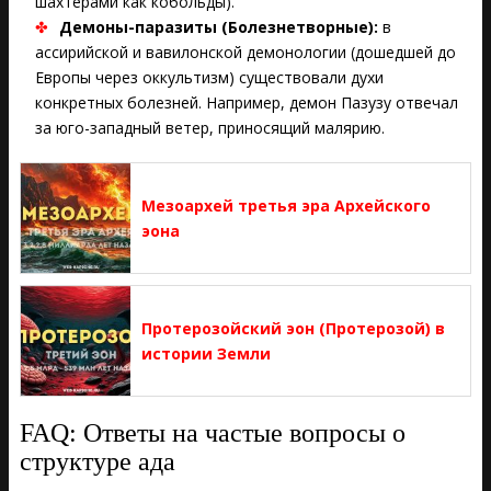
шахтерами как кобольды).
Демоны-паразиты (Болезнетворные):
в
ассирийской и вавилонской демонологии (дошедшей до
Европы через оккультизм) существовали духи
конкретных болезней. Например, демон Пазузу отвечал
за юго-западный ветер, приносящий малярию.
Мезоархей третья эра Архейского
эона
Протерозойский эон (Протерозой) в
истории Земли
FAQ: Ответы на частые вопросы о
структуре ада