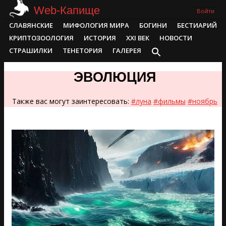
Skip
Web-Капище
Войти
to
Primary
СЛАВЯНСКИЕ
МИФОЛОГИЯ МИРА
БОГИНИ
БЕСТИАРИЙ
content
Navigation
КРИПТОЗООЛОГИЯ
ИСТОРИЯ
XXI ВЕК
НОВОСТИ
Menu
СТРАШИЛКИ
ТЕНЕТОРИЯ
ГАЛЕРЕЯ
ЭВОЛЮЦИЯ
Также вас могут заинтересовать:
#луна
#фильмы
#ноябрь