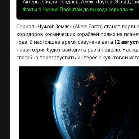
Актёры: Сидни Чендлер, Алекс Лоутер, Эсси Дэв
Факты о Чужих! Прочитай до выхода сериала ➜
Сериал «Чужой: Земля» (Alien: Earth) станет пе
коридоров космических кораблей прямо на плане
года. В настоящее время озвучена дата
12 август
новая серия будет выходить раз в неделю. Нас 
способно перезапустить интерес к культовой ист