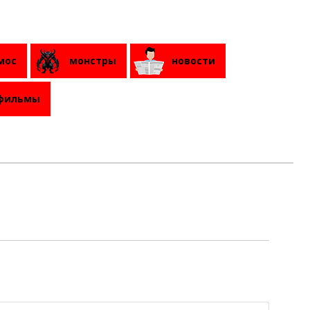
мос
монстры
новости
фильмы