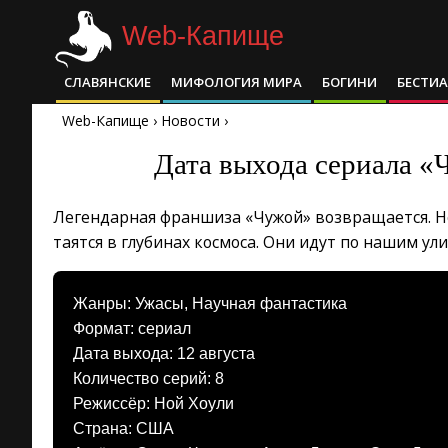
Skip
Web-Капище
to
content
СЛАВЯНСКИЕ
МИФОЛОГИЯ МИРА
БОГИНИ
БЕСТИ
Primary
Navigation
Web-Капище
›
Новости
›
Menu
Дата выхода сериала «
Легендарная франшиза «Чужой» возвращается. Но
таятся в глубинах космоса. Они идут по нашим ул
Жанры: Ужасы, Научная фантастика
Формат: сериал
Дата выхода: 12 августа
Количество серий: 8
Режиссёр: Ной Хоули
Страна: США