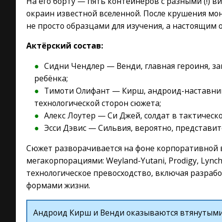
На его борту — пять контейнеров с разными (!) 
окраин известной вселенной. После крушения мо
не просто образцами для изучения, а настоящим 
Актёрский состав:
Сидни Чендлер — Венди, главная героиня, за
ребёнка;
Тимоти Олифант — Кирш, андроид-наставник
технологической сторон сюжета;
Алекс Лоутер — Си Джей, солдат в тактическо
Эсси Дэвис — Сильвия, вероятно, представит
Сюжет разворачивается на фоне корпоративной
мегакорпорациями: Weyland-Yutani, Prodigy, Lynch
технологическое превосходство, включая разрабо
формами жизни.
Андроид Кирш и Венди оказываются втянутыми 