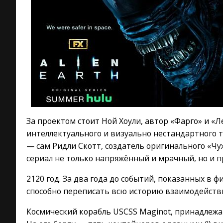
За проектом стоит Ной Хоули, автор «Фарго» и «Л
интеллектуального и визуально нестандартного 
— сам Ридли Скотт, создатель оригинального «Ч
сериал не только напряжённый и мрачный, но и 
2120 год. За два года до событий, показанных в ф
способно переписать всю историю взаимодейств
Космический корабль USCSS Maginot, принадлежа