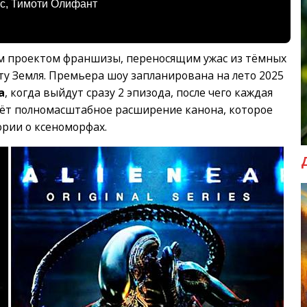
ис, Тимоти Олифант
рвым проектом франшизы, переносящим ужас из тёмных
ту Земля. Премьера шоу запланирована на лето 2025
а
, когда выйдут сразу 2 эпизода, после чего каждая
ждёт полномасштабное расширение канона, которое
ории о ксеноморфах.