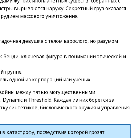
видами жутких инопланетных существ, собранных с
нстры вырываются наружу. Секретный груз оказался
орудием массового уничтожения.
гадочная девушка с телом взрослого, но разумом
 Венди, ключевая фигура в понимании этической и
й группе;
ель одной из корпораций или учёных.
 войны между пятью могущественными
, Dynamic и Threshold. Каждая из них борется за
тку синтетиков, биологического оружия и управления
в катастрофу, последствия которой грозят