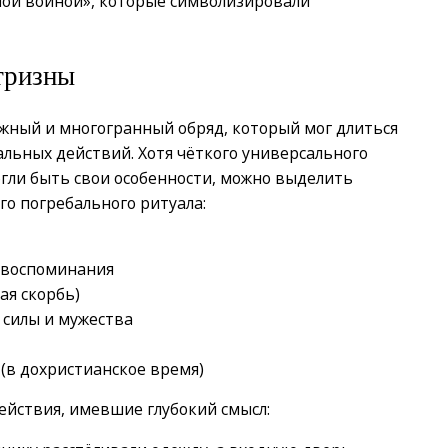
ной войной», которые символизировали
тризны
ожный и многогранный обряд, который мог длиться
альных действий. Хотя чёткого универсального
огли быть свои особенности, можно выделить
го погребального ритуала:
 воспоминания
ая скорбь)
 силы и мужества
(в дохристианское время)
йствия, имевшие глубокий смысл: