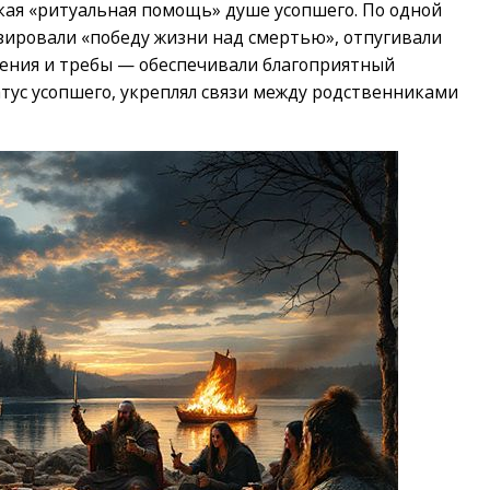
кая «ритуальная помощь» душе усопшего. По одной
изировали «победу жизни над смертью», отпугивали
шения и требы — обеспечивали благоприятный
атус усопшего, укреплял связи между родственниками