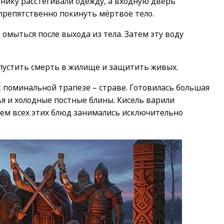
йнику расстёгивали одежду, а входную дверь
спрепятственно покинуть мёртвое тело.
а омыться после выхода из тела. Затем эту воду
опустить смерть в жилище и защитить живых.
к поминальной трапезе – страве. Готовилась большая
ья и холодные постные блины. Кисель варили
ем всех этих блюд занимались исключительно