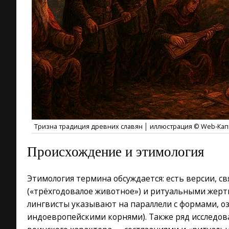
Тризна традиция древних славян │ иллюстрация © Web-Ка
Происхождение и этимология
Этимология термина обсуждается: есть версии, с
(«трёхгодовалое животное») и ритуальными жер
лингвисты указывают на параллели с формами, о
индоевропейскими корнями). Также ряд исследов