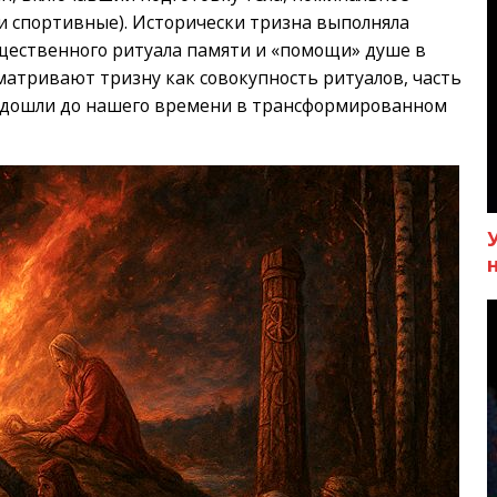
 и спортивные). Исторически тризна выполняла
ественного ритуала памяти и «помощи» душе в
матривают тризну как совокупность ритуалов, часть
 дошли до нашего времени в трансформированном