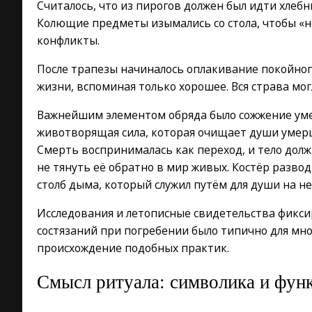
Считалось, что из пирогов должен был идти хлеб
Колющие предметы изымались со стола, чтобы «н
конфликты.
После трапезы начиналось оплакивание покойного
жизни, вспоминая только хорошее. Вся страва мог
Важнейшим элементом обряда было сожжение умер
животворящая сила, которая очищает души умер
Смерть воспринималась как переход, и тело долж
не тянуть её обратно в мир живых. Костёр разво
столб дыма, который служил путём для души на не
Исследования и летописные свидетельства фикси
состязаний при погребении было типично для мно
происхождение подобных практик.
Смысл ритуала: символика и фун