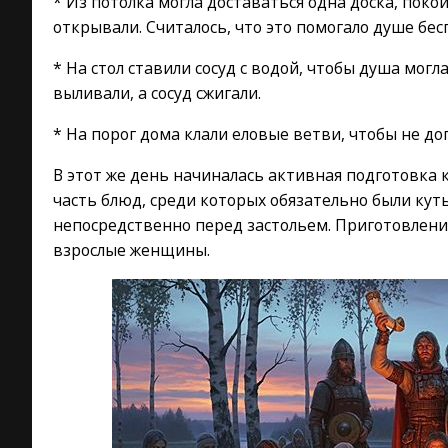
* Из потолка могла доставаться одна доска, поко
открывали. Считалось, что это помогало душе бе
* На стол ставили сосуд с водой, чтобы душа могл
выливали, а сосуд сжигали.
* На порог дома клали еловые ветви, чтобы не д
В этот же день начиналась активная подготовка 
часть блюд, среди которых обязательно были кут
непосредственно перед застольем. Приготовлени
взрослые женщины.