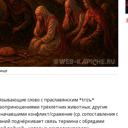
пище
вязывающие слово с праславянским *trizь*
твоприношениями трёхлетних животных; другие
значавшими конфликт/сражение (ср. сопоставления с
аний подчёркивает связь термина с обрядами