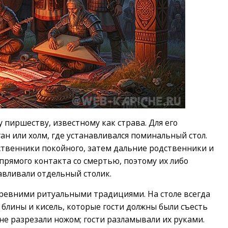
пиршеству, известному как страва. Для его
н или холм, где устанавливался поминальный стол.
ственники покойного, затем дальние родственники и
 прямого контакта со смертью, поэтому их либо
навливали отдельный столик.
древними ритуальными традициями. На столе всегда
 блины и кисель, которые гости должны были съесть
 не разрезали ножом; гости разламывали их руками.