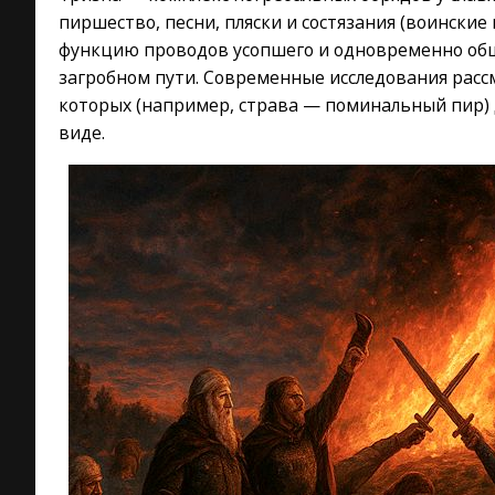
пиршество, песни, пляски и состязания (воинские
функцию проводов усопшего и одновременно общ
загробном пути. Современные исследования расс
которых (например, страва — поминальный пир)
виде.