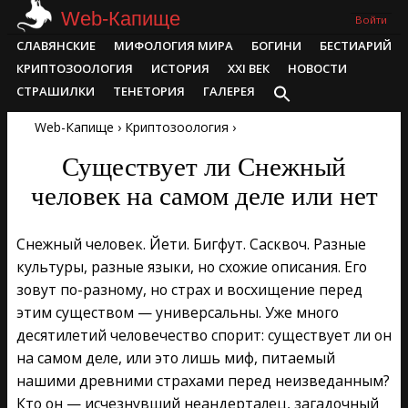
Skip
Web-Капище
Войти
to
Primary
СЛАВЯНСКИЕ
МИФОЛОГИЯ МИРА
БОГИНИ
БЕСТИАРИЙ
content
Navigation
КРИПТОЗООЛОГИЯ
ИСТОРИЯ
XXI ВЕК
НОВОСТИ
Menu
СТРАШИЛКИ
ТЕНЕТОРИЯ
ГАЛЕРЕЯ
Web-Капище
›
Криптозоология
›
Существует ли Снежный
человек на самом деле или нет
Снежный человек. Йети. Бигфут. Сасквоч. Разные
культуры, разные языки, но схожие описания. Его
зовут по-разному, но страх и восхищение перед
этим существом — универсальны. Уже много
десятилетий человечество спорит: существует ли он
на самом деле, или это лишь миф, питаемый
нашими древними страхами перед неизведанным?
Кто он — исчезнувший неандерталец, загадочный