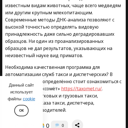
известным видам животных, чаще всего медведям
или другим крупным млекопитающим.
Современные методы ДНК-анализа позволяют с
высокой точностью определять видовую
принадлежность даже сильно деградировавших
образцов. Ни один из проанализированных
образцов не дал результатов, указывающих на
неизвестный науке вид приматов.
Необходима качественная программа для
автоматизации служб такси и диспетчерских? В
этом случае вам определённо стоит ознакомиться с
Данный сайт
программой «Таксомёт»
https://taxomet.ru/
.
использует
Подходит для легковых и грузовых такси,
файлы
cookie
таксопарков, заказа такси, диспетчера,
руководителя и водителей.
ОК
0
0
0
0