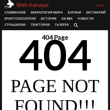
Skip
Web-Капище
Войти
to
Primary
СЛАВЯНСКИЕ
МИФОЛОГИЯ МИРА
БОГИНИ
БЕСТИАРИЙ
content
Navigation
КРИПТОЗООЛОГИЯ
ИСТОРИЯ
XXI ВЕК
НОВОСТИ
Menu
СТРАШИЛКИ
ТЕНЕТОРИЯ
ГАЛЕРЕЯ
404
404 Page
PAGE NOT
FOUND!!!