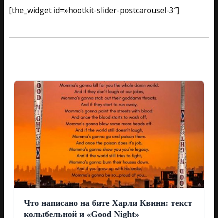
[the_widget id=»hootkit-slider-postcarousel-3″]
2016-
11-
28
Что написано на бите Харли Квинн: текст
колыбельной и «Good Night»