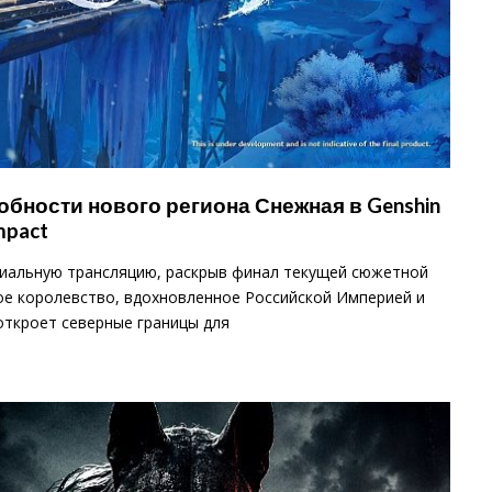
бности нового региона Снежная в Genshin
mpact
ециальную трансляцию, раскрыв финал текущей сюжетной
ое королевство, вдохновленное Российской Империей и
откроет северные границы для