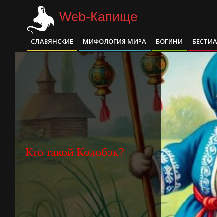
Skip
Web-Капище
to
content
СЛАВЯНСКИЕ
МИФОЛОГИЯ МИРА
БОГИНИ
БЕСТИ
Primary
Navigation
Menu
Кто такой Колобок?