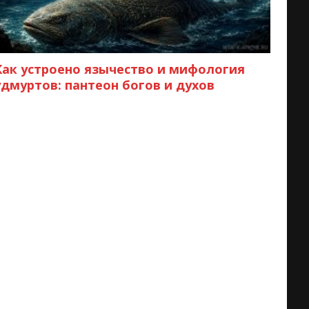
Как устроено язычество и мифология
удмуртов: пантеон богов и духов