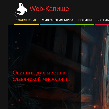
Skip
Web-Капище
to
content
СЛАВЯНСКИЕ
МИФОЛОГИЯ МИРА
БОГИНИ
БЕСТИ
Primary
Navigation
Menu
Овинник дух места в
славянской мифологии