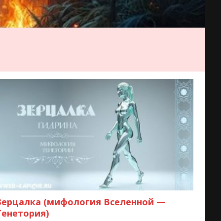
Зерцалка (мифология Вселенной —
Тенетория)