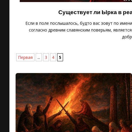
Существует ли Ырка в реа
Если в поле послышалось, будто вас зовут по имен
согласно древним славянским поверьям, является
добр
Первая
...
3
4
5