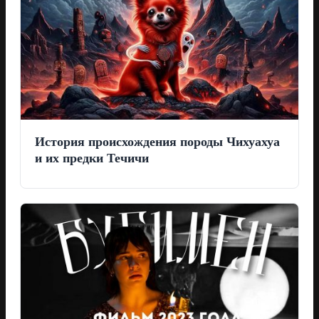
История происхождения породы Чихуахуа
и их предки Течичи