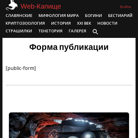
Skip
Web-Капище
Войти
to
Primary
СЛАВЯНСКИЕ
МИФОЛОГИЯ МИРА
БОГИНИ
БЕСТИАРИЙ
content
Navigation
КРИПТОЗООЛОГИЯ
ИСТОРИЯ
XXI ВЕК
НОВОСТИ
Menu
СТРАШИЛКИ
ТЕНЕТОРИЯ
ГАЛЕРЕЯ
Форма публикации
[public-form]
2024-
07-
14