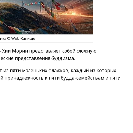
тинка © Web-Капище
 Хии Морин представляет собой сложную
еские представления буддизма.
т из пяти маленьких флажков, каждый из которых
 принадлежность к пяти будда-семействам и пяти