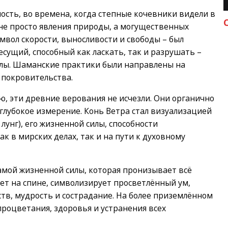
ость, во времена, когда степные кочевники видели в
не просто явления природы, а могущественных
мвол скорости, выносливости и свободы – был
сущий, способный как ласкать, так и разрушать –
илы. Шаманские практики были направлены на
 покровительства.
ию, эти древние верования не исчезли. Они органично
 глубокое измерение. Конь Ветра стал визуализацией
 лунг), его жизненной силы, способности
ак в мирских делах, так и на пути к духовному
самой жизненной силы, которая пронизывает всё
ет на спине, символизирует просветлённый ум,
тв, мудрость и сострадание. На более приземлённом
процветания, здоровья и устранения всех