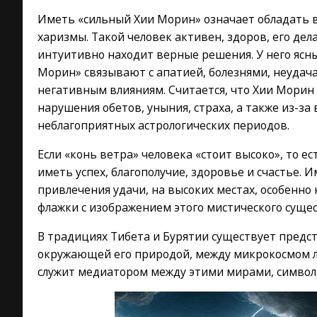
Иметь «сильный Хии Морин» означает обладать в
харизмы. Такой человек активен, здоров, его дела
интуитивно находит верные решения. У него ясны
Морин» связывают с апатией, болезнями, неуда
негативным влияниям. Считается, что Хии Морин 
нарушения обетов, уныния, страха, а также из-з
неблагоприятных астрологических периодов.
Если «конь ветра» человека «стоит высоко», то ес
иметь успех, благополучие, здоровье и счастье. И
привлечения удачи, на высоких местах, особенн
флажки с изображением этого мистического сущес
В традициях Тибета и Бурятии существует предст
окружающей его природой, между микрокосмом л
служит медиатором между этими мирами, символи