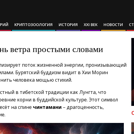
АРИЙ
КРИПТОЗООЛОГИЯ
ИСТОРИЯ
XXI ВЕК
НОВОСТИ
С
нь ветра простыми словами
волизирует поток жизненной энергии, пронизывающий
илами. Бурятский буддизм видит в Хии Морин
олнить человека мощью стихий.
вестный в тибетской традиции как Лунгта, что
ревние корни в буддийской культуре. Этот символ
есёт на спине
чинтамани
– драгоценность,
ие.