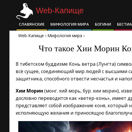
Skip
Web-Капище
to
content
СЛАВЯНСКИЕ
МИФОЛОГИЯ МИРА
БОГИНИ
БЕСТИ
Primary
Navigation
Web-Капище
›
Мифология мира
›
Menu
Что такое Хии Морин Ко
В тибетском буддизме Конь ветра (Лунгта) сим
всё сущее, соединяющий мир людей с высшими с
защитника, способного отвести несчастья и нап
Хии Морин
(монг. хий морь, бур. хии морин), из
дословно переводится как «ветер-конь», имеет д
представляет собой изображение коня, который н
исполняющую желания и приносящую благополуч