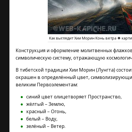
Как выглядит Хии Морин Конь ветра ❖ кар
Конструкция и оформление молитвенных флажков
символическую систему, отражающую космологич
В тибетской традиции Хии Морин (Лунгта) состои
окрашен в определённый цвет, символизирующий
великим Первоэлементам:
синий цвет олицетворяет Пространство,
жёлтый – Землю,
красный – Огонь,
белый – Воду,
зелёный – Ветер.