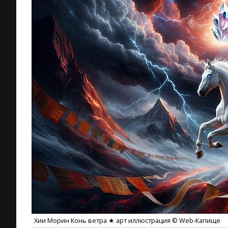
Хии Морин Конь ветра ★ арт иллюстрация © Web-Капище