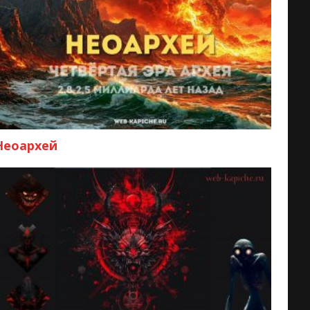
Неоархей