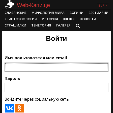
Skip
Web-Капище
Войти
to
Primary
СЛАВЯНСКИЕ
МИФОЛОГИЯ МИРА
БОГИНИ
БЕСТИАРИЙ
content
Navigation
КРИПТОЗООЛОГИЯ
ИСТОРИЯ
XXI ВЕК
НОВОСТИ
Menu
СТРАШИЛКИ
ТЕНЕТОРИЯ
ГАЛЕРЕЯ
Войти
Имя пользователя или email
Пароль
Войдите через социальную сеть