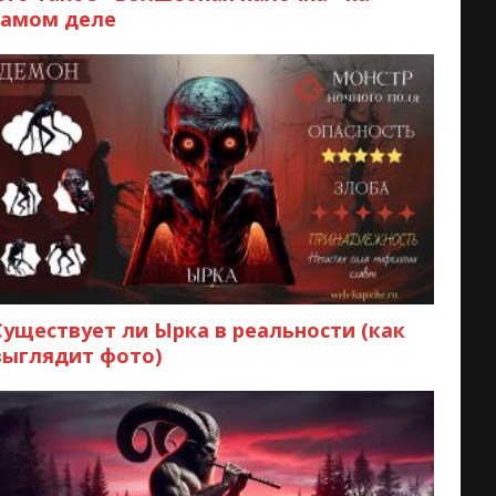
самом деле
Существует ли Ырка в реальности (как
выглядит фото)