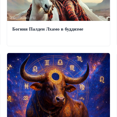
Богиня Палден Лхамо в буддизме