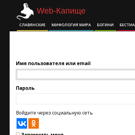
Skip
Web-Капище
to
content
СЛАВЯНСКИЕ
МИФОЛОГИЯ МИРА
БОГИНИ
БЕСТИ
Primary
Navigation
Menu
Имя пользователя или email
Пароль
Войдите через социальную сеть
Запомнить меня